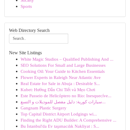
Society
Sports
Web Directory Search
New Site Listings
White Magic Studios – Qualified Publishing And ...
SEO Solutions For Small and Large Businesses
Cooking Oil: Your Guide to Kitchen Essentials
Flower Experts in Raleigh Near Atlantic Ave
Real Estate for Sale in Abuja : Desirable S...
Kubet: Hướng Dẫn Chi Tiết và Mẹo Chơi
Este Passeio de Helicóptero no Rio: Inesquecíve...
سيارات كورية: دليل مفصل للموديلات و التسع...
Gangnam Plastic Surgery
Top Capital District Airport Lodgings wi...
Finding the Right ADU Builder: A Comprehensive ...
Bu İstanbul'da Ev taşımacılık Nakliyat : S...