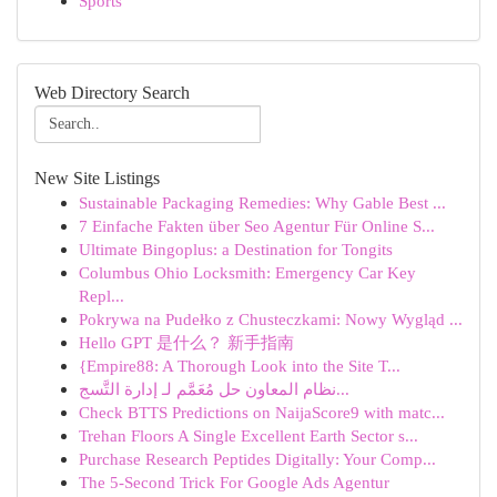
Sports
Web Directory Search
New Site Listings
Sustainable Packaging Remedies: Why Gable Best ...
7 Einfache Fakten über Seo Agentur Für Online S...
Ultimate Bingoplus: a Destination for Tongits
Columbus Ohio Locksmith: Emergency Car Key
Repl...
Pokrywa na Pudełko z Chusteczkami: Nowy Wygląd ...
Hello GPT 是什么？ 新手指南
{Empire88: A Thorough Look into the Site T...
نظام المعاون حل مُعَمَّم لـ إدارة التَّسج...
Check BTTS Predictions on NaijaScore9 with matc...
Trehan Floors A Single Excellent Earth Sector s...
Purchase Research Peptides Digitally: Your Comp...
The 5-Second Trick For Google Ads Agentur