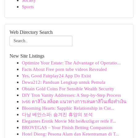
Society
Sports
Web Directory Search
New Site Listings
Optimize Your Estate: The Advantage of Operatio...
Facts About Free porn tube videos Revealed
Yes, Good Fairplay24 App Do Exist
Dewa212: Panduan Lengkap untuk Pemula
Obtain Gold Coins For Sensible Wealth Security
DIY Tron Vanity Addresses: A Step-by-Step Process
lv66 คาสิโน สล็อต แนวทางการเล่นคาสิโนเพื่อทำเงิน
Blooming Hearts: Sapphic Relationship in Cur...
다낭 베안스파: 숨겨진 휴양의 보석
Elegantes Erotik Movie Mit hei&szlig;er reife F...
BROVEGAS – Your Finish Betting Companion
Hotel Dieng: Pesona Alam dan Ketentraman di T...