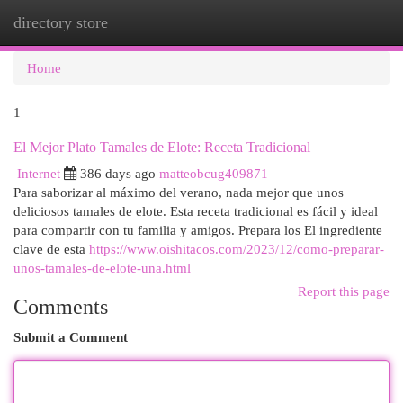
directory store
Togg
navi
Home
1
El Mejor Plato Tamales de Elote: Receta Tradicional
Internet
386 days ago
matteobcug409871
Para saborizar al máximo del verano, nada mejor que unos
deliciosos tamales de elote. Esta receta tradicional es fácil y ideal
para compartir con tu familia y amigos. Prepara los El ingrediente
clave de esta
https://www.oishitacos.com/2023/12/como-preparar-
unos-tamales-de-elote-una.html
Report this page
Comments
Submit a Comment