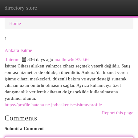
directory store
Togg
navi
Home
1
Ankara İşitme
Internet
336 days ago
matthew6c97akt6
İşitme Cihazı alırken yalnızca cihazı seçmek yeterli değildir. Satış
sonrası hizmetler de oldukça önemlidir. Ankara’da hizmet veren
işitme cihazı merkezleri, düzenli bakım ve ayar desteği sunarak
cihazın uzun ömürlü olmasını sağlar. Ayrıca kullanıcıya özel
danışmanlık verilerek cihazın doğru şekilde kullanılmasına
yardımcı olunur.
https://profile.hatena.ne.jp/baskentsesisitme/profile
Report this page
Comments
Submit a Comment