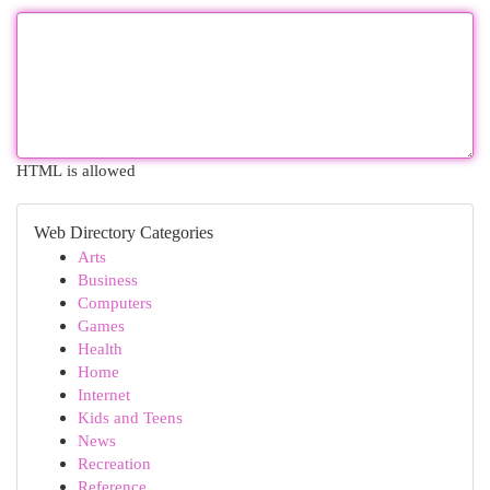
HTML is allowed
Web Directory Categories
Arts
Business
Computers
Games
Health
Home
Internet
Kids and Teens
News
Recreation
Reference