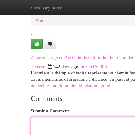
directory store
Home
New Site Listings
Add Site
Cat
Home
1
Apprentissage en Art Chinoise : Introduction Complet
Internet
242 days ago
luczfcr150006
L'entrée à la thérapie chinoise représente un chemin fa
cours intensifs aux formations à distance, en passant pa
medecine-traditionnelle-chinoise-une.html
Comments
Submit a Comment