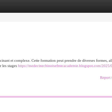
egories
Register
Login
scinant et complexe. Cette formation peut prendre de diverses formes, al
r les stages
https://medecinechinoisefmtcacademie.blogspot.com/2025/0
Report 