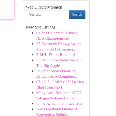
Web Directory Search
Search
New Site Listings
Celtics Celebrate Historic
NBA Championship
25 Czarnych Uchwytów do
Mebli – Styl i Elegancj...
3 BHK Flat in Panchkula
Locating True Vedic Seers in
The Big Apple
Polymer Sports Flooring
Bangalore: A Complete...
Cầu Giải 8 MN: Chốt Lô Đẹp
Nhất Hôm Nay!
Menyelami Keseruan API22
Sebagai Wahana Bermain...
דרכים לשחזר מידע מדיסק און קי
Buy Pregabalin Online: A
Convenient Solution