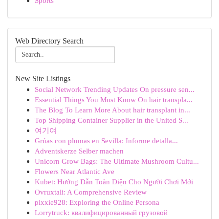
Sports
Web Directory Search
New Site Listings
Social Network Trending Updates On pressure sen...
Essential Things You Must Know On hair transpla...
The Blog To Learn More About hair transplant in...
Top Shipping Container Supplier in the United S...
여기여
Grúas con plumas en Sevilla: Informe detalla...
Adventskerze Selber machen
Unicorn Grow Bags: The Ultimate Mushroom Cultu...
Flowers Near Atlantic Ave
Kubet: Hướng Dẫn Toàn Diện Cho Người Chơi Mới
Ovruxtali: A Comprehensive Review
pixxie928: Exploring the Online Persona
Lorrytruck: квалифицированный грузовой