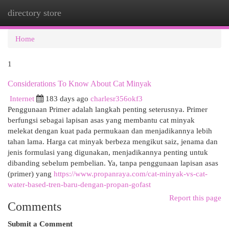
directory store
Togg
navi
Home
1
Considerations To Know About Cat Minyak
Internet
183 days ago
charlesr356okf3
Penggunaan Primer adalah langkah penting seterusnya. Primer
berfungsi sebagai lapisan asas yang membantu cat minyak
melekat dengan kuat pada permukaan dan menjadikannya lebih
tahan lama. Harga cat minyak berbeza mengikut saiz, jenama dan
jenis formulasi yang digunakan, menjadikannya penting untuk
dibanding sebelum pembelian. Ya, tanpa penggunaan lapisan asas
(primer) yang
https://www.propanraya.com/cat-minyak-vs-cat-
water-based-tren-baru-dengan-propan-gofast
Report this page
Comments
Submit a Comment