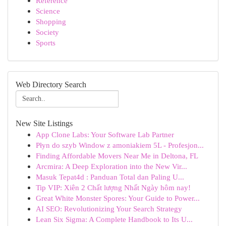
Reference
Science
Shopping
Society
Sports
Web Directory Search
New Site Listings
App Clone Labs: Your Software Lab Partner
Płyn do szyb Window z amoniakiem 5L - Profesjon...
Finding Affordable Movers Near Me in Deltona, FL
Arcmira: A Deep Exploration into the New Vir...
Masuk Tepat4d : Panduan Total dan Paling U...
Tip VIP: Xiên 2 Chất lượng Nhất Ngày hôm nay!
Great White Monster Spores: Your Guide to Power...
AI SEO: Revolutionizing Your Search Strategy
Lean Six Sigma: A Complete Handbook to Its U...