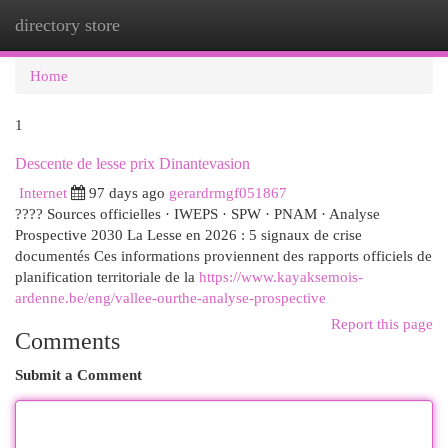
directory store
Togg
navi
Home
1
Descente de lesse prix Dinantevasion
Internet
97 days ago
gerardrmgf051867
???? Sources officielles · IWEPS · SPW · PNAM · Analyse
Prospective 2030 La Lesse en 2026 : 5 signaux de crise
documentés Ces informations proviennent des rapports officiels de
planification territoriale de la
https://www.kayaksemois-
ardenne.be/eng/vallee-ourthe-analyse-prospective
Report this page
Comments
Submit a Comment