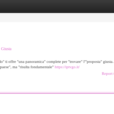
egories
Register
Login
a Giusta
lo" ti offre "una panoramica" complete per "trovare" l'"proposta" giusta.
 paese", ma "risulta fondamentale"
https://iptvgo.it/
Report 