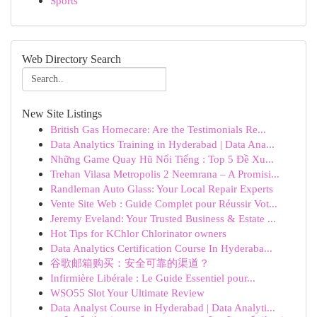
Sports
Web Directory Search
New Site Listings
British Gas Homecare: Are the Testimonials Re...
Data Analytics Training in Hyderabad | Data Ana...
Những Game Quay Hũ Nổi Tiếng : Top 5 Đề Xu...
Trehan Vilasa Metropolis 2 Neemrana – A Promisi...
Randleman Auto Glass: Your Local Repair Experts
Vente Site Web : Guide Complet pour Réussir Vot...
Jeremy Eveland: Your Trusted Business & Estate ...
Hot Tips for KChlor Chlorinator owners
Data Analytics Certification Course In Hyderaba...
谷歌邮箱购买：安全可靠的渠道？
Infirmière Libérale : Le Guide Essentiel pour...
WSO55 Slot Your Ultimate Review
Data Analyst Course in Hyderabad | Data Analyti...