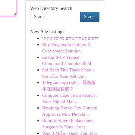
Web Directory Search
Search
New Site Listings
דרכים לשחזר מידע מדיסק און קי
Buy Pregabalin Online: A
Convenient Solution
Le top IPTV France :
Comparatif Complet 2024
Soi Bạch Thủ Tham Khảo -
Soi Cầu: Xem Xét Dữ...
Telegramcopyright：最新版
本在哪里获取？
Conquer Cape Town Search :
Your Digital Mar...
Breaking News: City Council
Approves New Develo...
Robotic Knee Replacement
Surgeon In Pune: Joint...
Wap 3 Miền - Bạch Thủ 333: