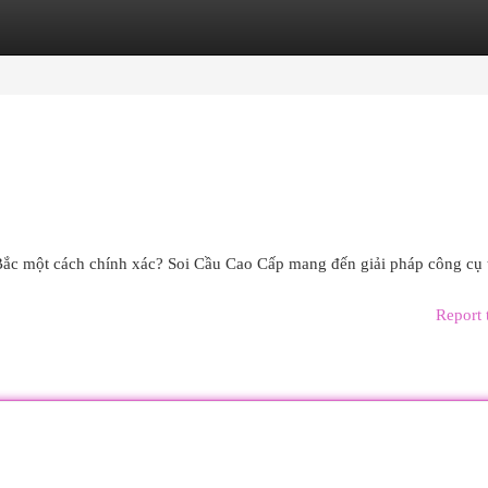
egories
Register
Login
ắc một cách chính xác? Soi Cầu Cao Cấp mang đến giải pháp công cụ t
Report 