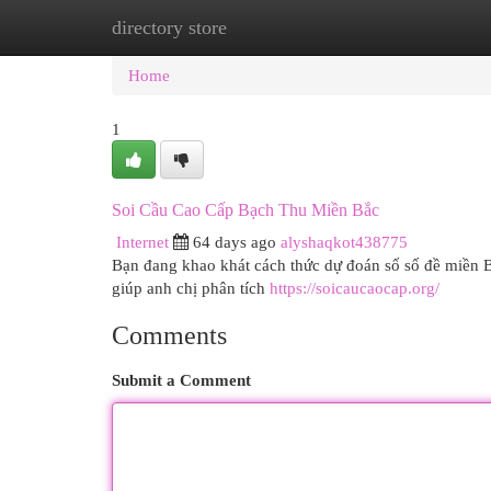
directory store
Home
New Site Listings
Add Site
Cat
Home
1
Soi Cầu Cao Cấp Bạch Thu Miền Bắc
Internet
64 days ago
alyshaqkot438775
Bạn đang khao khát cách thức dự đoán số số đề miền B
giúp anh chị phân tích
https://soicaucaocap.org/
Comments
Submit a Comment