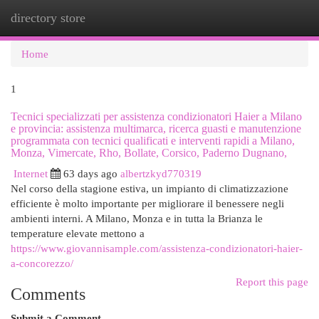
directory store
Togg
navi
Home
1
Tecnici specializzati per assistenza condizionatori Haier a Milano
e provincia: assistenza multimarca, ricerca guasti e manutenzione
programmata con tecnici qualificati e interventi rapidi a Milano,
Monza, Vimercate, Rho, Bollate, Corsico, Paderno Dugnano,
Internet
63 days ago
albertzkyd770319
Nel corso della stagione estiva, un impianto di climatizzazione
efficiente è molto importante per migliorare il benessere negli
ambienti interni. A Milano, Monza e in tutta la Brianza le
temperature elevate mettono a
https://www.giovannisample.com/assistenza-condizionatori-haier-
a-concorezzo/
Report this page
Comments
Submit a Comment