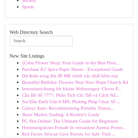
Society
Sports
Web Directory Search
New Site Listings
{Cebu Flower Shop: Your Guide to the Best Flori...
Purchase K2 Spice Paper Sheets - Exceptional Grade
Dự đoán song thủ đề MB chính xác nhất hôm nay
Beautiful Birthday Flowers Near New Hope Church Rd
Inneneinrichtung für kleine Wohnungen: Clever P...
Cầu Bộ Số 7777: Phân Tích Chi Tiết và Cách Nắ...
Soi Đầu Đuôi Giải 8 MN: Phương Pháp Chọn Số ...
Galaxy Auto: Revolutionizing Portable Transa...
Share Market Trading: A Rookie's Guide
PG Slot Online: The Ultimate Guide for Beginners
Hemmungsloses Female In versautem Austria Porno...
Red Factor African Grey Parrots for Sale: Find ...