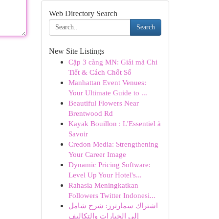
Web Directory Search
Search
New Site Listings
Cặp 3 càng MN: Giải mã Chi
Tiết & Cách Chốt Số
Manhattan Event Venues:
Your Ultimate Guide to ...
Beautiful Flowers Near
Brentwood Rd
Kayak Bouillon : L'Essentiel à
Savoir
Credon Media: Strengthening
Your Career Image
Dynamic Pricing Software:
Level Up Your Hotel's...
Rahasia Meningkatkan
Followers Twitter Indonesi...
اشتراك سمارترز: شرح شامل
إلى الخيارات والتكاليف