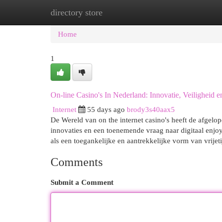
directory store
Home
New Site Listings
Add Site
Cat
Home
1
On-line Casino's In Nederland: Innovatie, Veiligheid 
Internet
55 days ago
brody3s40aax5
De Wereld van on the internet casino's heeft de afgel
innovaties en een toenemende vraag naar digitaal enjo
als een toegankelijke en aantrekkelijke vorm van vrije
Comments
Submit a Comment