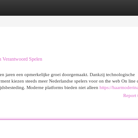
egories
Register
Login
en Verantwoord Spelen
open jaren een opmerkelijke groei doorgemaakt. Dankzij technologische
yment kiezen steeds meer Nederlandse spelers voor on the web On line c
tijdsbesteding. Moderne platforms bieden niet alleen
https://haarmoderin
Report 