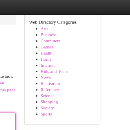
Web Directory Categories
Arts
Business
Computers
Games
Health
Home
Internet
Kids and Teens
asino's
News
a.nl
Recreation
Reference
this page
Science
Shopping
Society
Sports