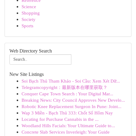
Reference
Science
Shopping
Society
Sports
Web Directory Search
New Site Listings
Soi Bạch Thủ Tham Khảo - Soi Cầu: Xem Xét Dữ...
Telegramcopyright：最新版本在哪里获取？
Conquer Cape Town Search : Your Digital Mar...
Breaking News: City Council Approves New Develo...
Robotic Knee Replacement Surgeon In Pune: Joint...
Wap 3 Miền - Bạch Thủ 333: Chốt Số Hôm Nay
Locating for Purchase Cannabis in the ...
Woodland Hills Facials: Your Ultimate Guide to...
Concrete Slab Services Inverleigh: Your Guide