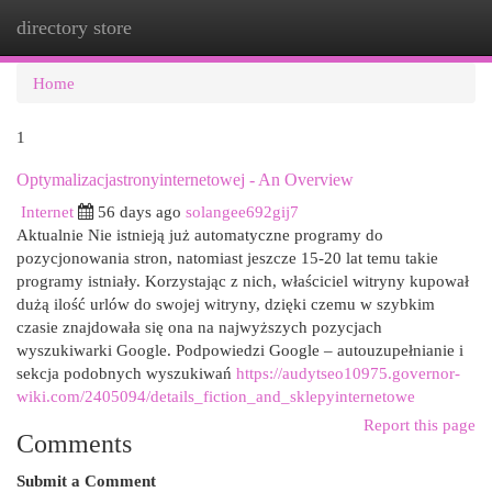
directory store
Togg
navi
Home
1
Optymalizacjastronyinternetowej - An Overview
Internet
56 days ago
solangee692gij7
Aktualnie Nie istnieją już automatyczne programy do
pozycjonowania stron, natomiast jeszcze 15-20 lat temu takie
programy istniały. Korzystając z nich, właściciel witryny kupował
dużą ilość urlów do swojej witryny, dzięki czemu w szybkim
czasie znajdowała się ona na najwyższych pozycjach
wyszukiwarki Google. Podpowiedzi Google – autouzupełnianie i
sekcja podobnych wyszukiwań
https://audytseo10975.governor-
wiki.com/2405094/details_fiction_and_sklepyinternetowe
Report this page
Comments
Submit a Comment